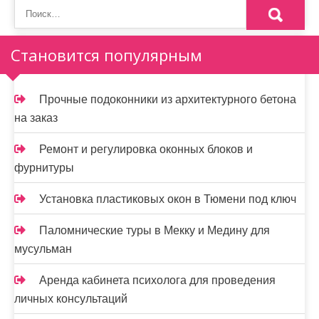
н
а
Становится популярным
ц
и
Прочные подоконники из архитектурного бетона
на заказ
я
з
Ремонт и регулировка оконных блоков и
фурнитуры
а
п
Установка пластиковых окон в Тюмени под ключ
и
Паломнические туры в Мекку и Медину для
мусульман
с
е
Аренда кабинета психолога для проведения
личных консультаций
й