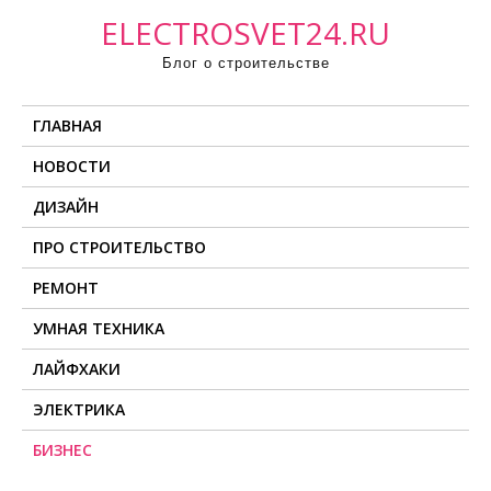
П
ELECTROSVET24.RU
р
Блог о строительстве
о
м
ГЛАВНАЯ
о
т
НОВОСТИ
а
ДИЗАЙН
т
ь
ПРО СТРОИТЕЛЬСТВО
к
РЕМОНТ
с
о
УМНАЯ ТЕХНИКА
д
ЛАЙФХАКИ
е
ЭЛЕКТРИКА
р
ж
БИЗНЕС
и