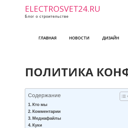
П
ELECTROSVET24.RU
р
Блог о строительстве
о
м
о
ГЛАВНАЯ
НОВОСТИ
ДИЗАЙН
т
а
т
ь
ПОЛИТИКА КОН
к
с
о
д
Содержание
е
Кто мы
р
Комментарии
ж
Медиафайлы
и
Куки