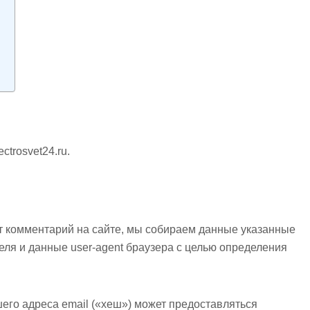
в
ectrosvet24.ru.
т комментарий на сайте, мы собираем данные указанные
еля и данные user-agent браузера с целью определения
его адреса email («хеш») может предоставляться