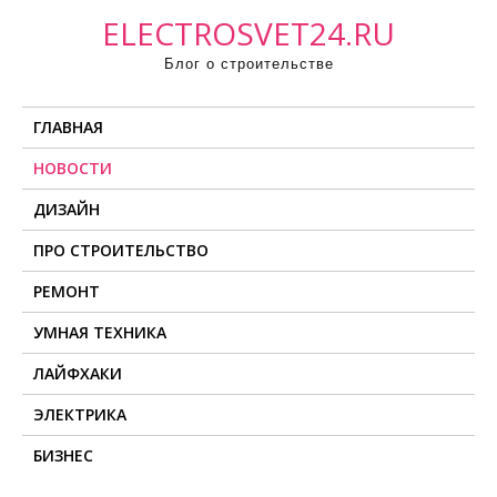
П
ELECTROSVET24.RU
р
Блог о строительстве
о
м
ГЛАВНАЯ
о
т
НОВОСТИ
а
ДИЗАЙН
т
ь
ПРО СТРОИТЕЛЬСТВО
к
РЕМОНТ
с
о
УМНАЯ ТЕХНИКА
д
ЛАЙФХАКИ
е
ЭЛЕКТРИКА
р
ж
БИЗНЕС
и