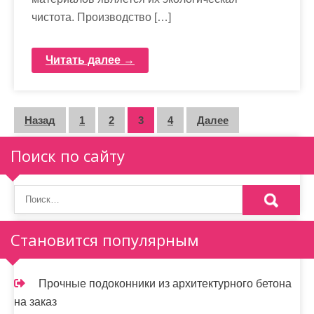
чистота. Производство […]
Читать далее →
П
Назад
1
2
3
4
Далее
а
Поиск по сайту
г
и
н
Становится популярным
а
ц
Прочные подоконники из архитектурного бетона
и
на заказ