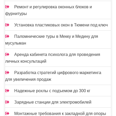
я
Ремонт и регулировка оконных блоков и
з
фурнитуры
а
Установка пластиковых окон в Тюмени под ключ
п
Паломнические туры в Мекку и Медину для
и
мусульман
с
Аренда кабинета психолога для проведения
е
личных консультаций
й
Разработка стратегий цифрового маркетинга
для увеличения продаж
Надежные рохлы с подъемом до 300 кг
Зарядные станции для электромобилей
Монтажные требования к закладной для опоры