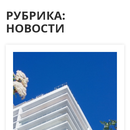
м
о
РУБРИКА:
м
НОВОСТИ
у