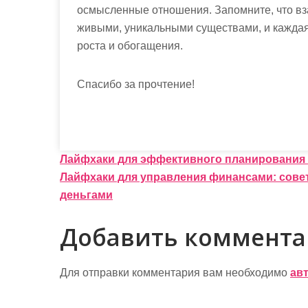
осмысленные отношения. Запомните, что вз
живыми, уникальными существами, и каждая
роста и обогащения.
Спасибо за прочтение!
Н
Лайфхаки для эффективного планирования 
Лайфхаки для управления финансами: сов
а
деньгами
в
Добавить коммент
и
г
Для отправки комментария вам необходимо
ав
а