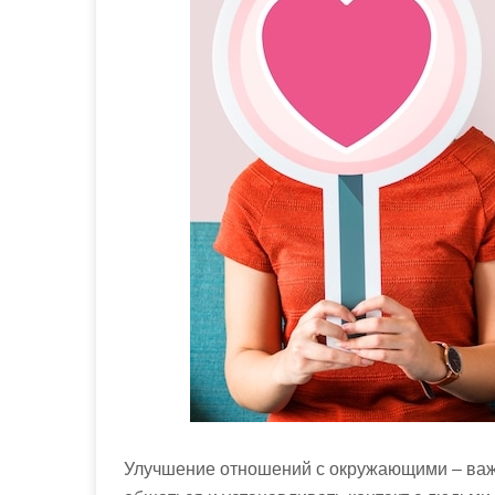
м
о
м
у
Улучшение отношений с окружающими – важ