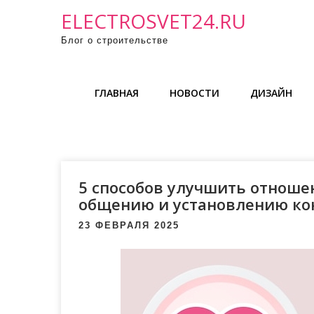
П
ELECTROSVET24.RU
р
Блог о строительстве
о
м
о
ГЛАВНАЯ
НОВОСТИ
ДИЗАЙН
т
а
т
ь
к
5 способов улучшить отноше
с
общению и установлению ко
о
23 ФЕВРАЛЯ 2025
д
е
р
ж
и