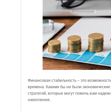
м
о
м
у
Финансовая стабильность – это возможность
времена. Какими бы ни были экономические 
стратегий, которые могут помочь вам надеж
накопления.