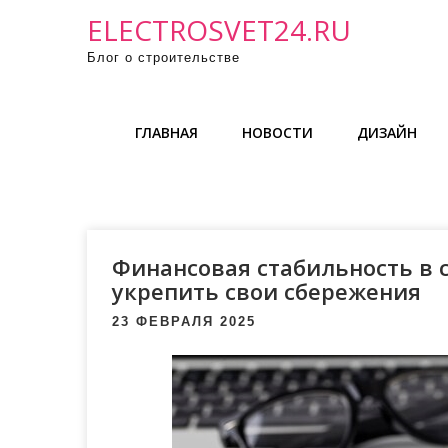
П
ELECTROSVET24.RU
р
Блог о строительстве
о
м
о
ГЛАВНАЯ
НОВОСТИ
ДИЗАЙН
т
а
т
ь
к
Финансовая стабильность в 
с
укрепить свои сбережения
о
23 ФЕВРАЛЯ 2025
д
е
р
ж
и