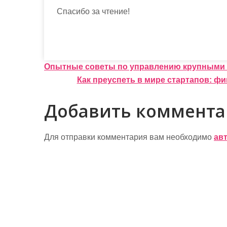
Спасибо за чтение!
Н
Опытные советы по управлению крупными
Как преуспеть в мире стартапов: 
а
в
Добавить коммент
и
г
Для отправки комментария вам необходимо
ав
а
ц
и
я