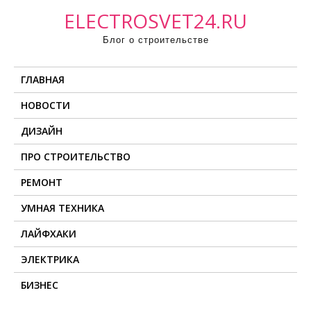
П
ELECTROSVET24.RU
р
Блог о строительстве
о
м
ГЛАВНАЯ
о
т
НОВОСТИ
а
ДИЗАЙН
т
ь
ПРО СТРОИТЕЛЬСТВО
к
РЕМОНТ
с
о
УМНАЯ ТЕХНИКА
д
ЛАЙФХАКИ
е
ЭЛЕКТРИКА
р
ж
БИЗНЕС
и