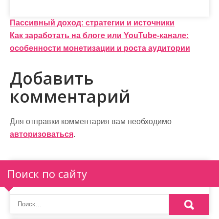
Н
Пассивный доход: стратегии и источники
Как заработать на блоге или YouTube-канале:
а
особенности монетизации и роста аудитории
в
Добавить
и
комментарий
г
а
Для отправки комментария вам необходимо
ц
авторизоваться
.
и
я
Поиск по сайту
п
о