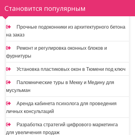
з
Становится популярным
а
п
Прочные подоконники из архитектурного бетона
и
на заказ
с
Ремонт и регулировка оконных блоков и
я
фурнитуры
м
Установка пластиковых окон в Тюмени под ключ
Паломнические туры в Мекку и Медину для
мусульман
Аренда кабинета психолога для проведения
личных консультаций
Разработка стратегий цифрового маркетинга
для увеличения продаж