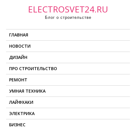
П
ELECTROSVET24.RU
р
Блог о строительстве
о
м
ГЛАВНАЯ
о
т
НОВОСТИ
а
ДИЗАЙН
т
ь
ПРО СТРОИТЕЛЬСТВО
к
РЕМОНТ
с
о
УМНАЯ ТЕХНИКА
д
ЛАЙФХАКИ
е
ЭЛЕКТРИКА
р
ж
БИЗНЕС
и