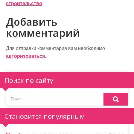
в
строительство
и
Добавить
г
комментарий
а
ц
Для отправки комментария вам необходимо
и
авторизоваться
.
я
п
Поиск по сайту
о
з
а
Становится популярным
п