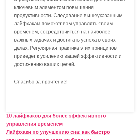
ключевым элементом повышения
продуктивности. Следование вышеуказанным
лайфхакам поможет вам управлять своим
временем, сосредоточиться на наиболее
важных задачах и достигать успеха в своих
делах. Регулярная практика этих принципов
приведет к усилению вашей эффективности и
достижению ваших целей.
Спасибо за прочтение!
Н
10 лайфхаков для более эффективного
управления временем
а
Лайфхаки по улучшению сна: как быстро