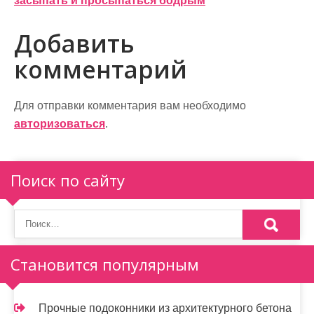
в
засыпать и просыпаться бодрым
и
Добавить
г
комментарий
а
ц
Для отправки комментария вам необходимо
и
авторизоваться
.
я
п
Поиск по сайту
о
з
а
Становится популярным
п
и
Прочные подоконники из архитектурного бетона