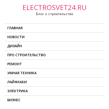
П
ELECTROSVET24.RU
р
Блог о строительстве
о
м
ГЛАВНАЯ
о
т
НОВОСТИ
а
ДИЗАЙН
т
ь
ПРО СТРОИТЕЛЬСТВО
к
РЕМОНТ
с
о
УМНАЯ ТЕХНИКА
д
ЛАЙФХАКИ
е
ЭЛЕКТРИКА
р
ж
БИЗНЕС
и