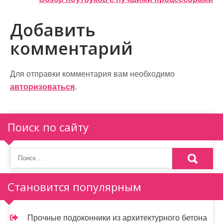
а
в
Добавить
и
комментарий
г
а
Для отправки комментария вам необходимо
авторизоваться
.
ц
и
Поиск по сайту
я
п
о
Становится популярным
з
а
Прочные подоконники из архитектурного бетона