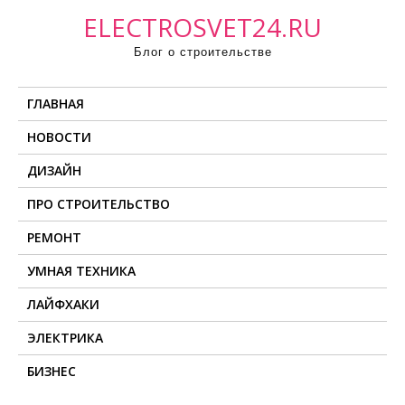
П
ELECTROSVET24.RU
р
Блог о строительстве
о
м
ГЛАВНАЯ
о
т
НОВОСТИ
а
ДИЗАЙН
т
ь
ПРО СТРОИТЕЛЬСТВО
к
РЕМОНТ
с
о
УМНАЯ ТЕХНИКА
д
ЛАЙФХАКИ
е
ЭЛЕКТРИКА
р
ж
БИЗНЕС
и