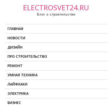
П
ELECTROSVET24.RU
р
Блог о строительстве
о
м
ГЛАВНАЯ
о
т
НОВОСТИ
а
ДИЗАЙН
т
ь
ПРО СТРОИТЕЛЬСТВО
к
РЕМОНТ
с
о
УМНАЯ ТЕХНИКА
д
ЛАЙФХАКИ
е
ЭЛЕКТРИКА
р
ж
БИЗНЕС
и