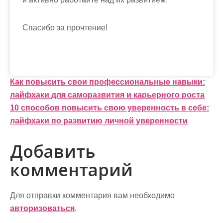
Спасибо за прочтение!
Н
Как повысить свои профессиональные навыки:
лайфхаки для саморазвития и карьерного роста
а
10 способов повысить свою уверенность в себе:
в
лайфхаки по развитию личной уверенности
и
Добавить
г
комментарий
а
ц
Для отправки комментария вам необходимо
и
авторизоваться
.