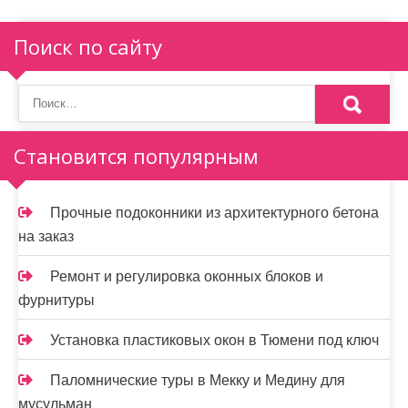
я
п
Поиск по сайту
о
з
а
Становится популярным
п
и
Прочные подоконники из архитектурного бетона
на заказ
с
я
Ремонт и регулировка оконных блоков и
фурнитуры
м
Установка пластиковых окон в Тюмени под ключ
Паломнические туры в Мекку и Медину для
мусульман