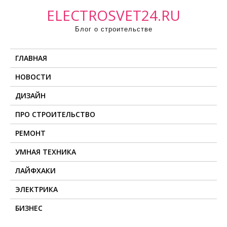
П
ELECTROSVET24.RU
р
Блог о строительстве
о
м
ГЛАВНАЯ
о
т
НОВОСТИ
а
ДИЗАЙН
т
ь
ПРО СТРОИТЕЛЬСТВО
к
РЕМОНТ
с
о
УМНАЯ ТЕХНИКА
д
ЛАЙФХАКИ
е
ЭЛЕКТРИКА
р
ж
БИЗНЕС
и