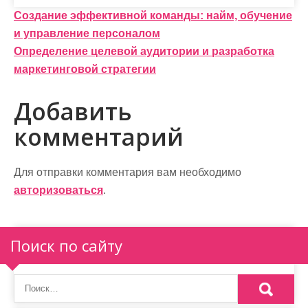
Н
Создание эффективной команды: найм, обучение
и управление персоналом
а
Определение целевой аудитории и разработка
в
маркетинговой стратегии
и
Добавить
г
комментарий
а
ц
Для отправки комментария вам необходимо
и
авторизоваться
.
я
п
Поиск по сайту
о
з