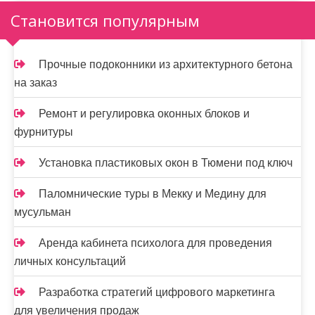
а
Становится популярным
п
и
Прочные подоконники из архитектурного бетона
на заказ
с
я
Ремонт и регулировка оконных блоков и
фурнитуры
м
Установка пластиковых окон в Тюмени под ключ
Паломнические туры в Мекку и Медину для
мусульман
Аренда кабинета психолога для проведения
личных консультаций
Разработка стратегий цифрового маркетинга
для увеличения продаж