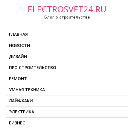
П
ELECTROSVET24.RU
р
Блог о строительстве
о
м
ГЛАВНАЯ
о
т
НОВОСТИ
а
ДИЗАЙН
т
ь
ПРО СТРОИТЕЛЬСТВО
к
РЕМОНТ
с
о
УМНАЯ ТЕХНИКА
д
ЛАЙФХАКИ
е
ЭЛЕКТРИКА
р
ж
БИЗНЕС
и