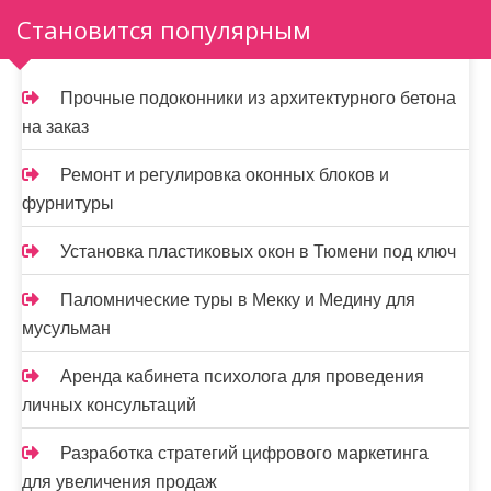
з
Становится популярным
а
п
Прочные подоконники из архитектурного бетона
и
на заказ
с
Ремонт и регулировка оконных блоков и
я
фурнитуры
м
Установка пластиковых окон в Тюмени под ключ
Паломнические туры в Мекку и Медину для
мусульман
Аренда кабинета психолога для проведения
личных консультаций
Разработка стратегий цифрового маркетинга
для увеличения продаж