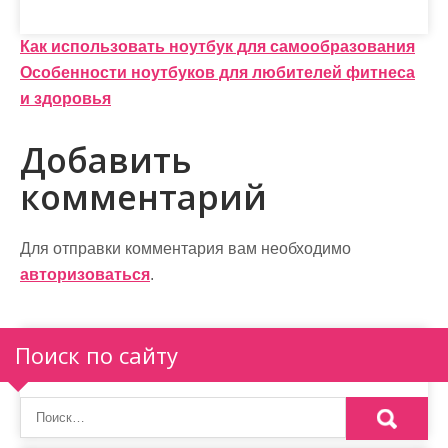
Н
Как использовать ноутбук для самообразования
Особенности ноутбуков для любителей фитнеса
а
и здоровья
в
Добавить
и
комментарий
г
а
Для отправки комментария вам необходимо
ц
авторизоваться
.
и
я
Поиск по сайту
п
о