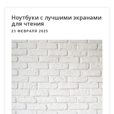
м
о
м
Ноутбуки с лучшими экранами
у
для чтения
23 ФЕВРАЛЯ 2025