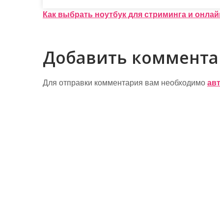
Н
Как выбрать ноутбук для стриминга и онлай
а
в
Добавить коммент
и
г
Для отправки комментария вам необходимо
ав
а
ц
и
я
п
о
з