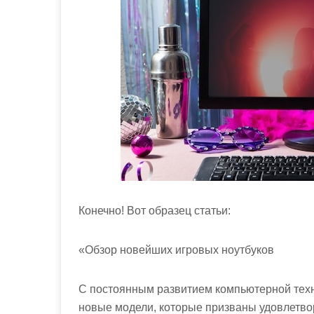
м
о
м
у
Конечно! Вот образец статьи:
«Обзор новейших игровых ноутбуков
С постоянным развитием компьютерной техн
новые модели, которые призваны удовлетво