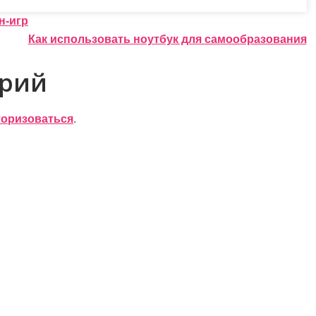
н-игр
Как использовать ноутбук для самообразования
арий
торизоваться
.