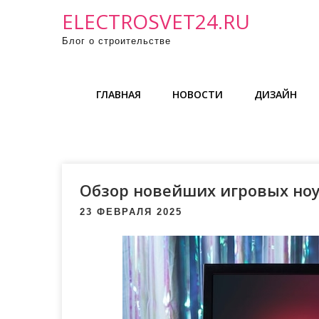
П
ELECTROSVET24.RU
р
Блог о строительстве
о
м
о
ГЛАВНАЯ
НОВОСТИ
ДИЗАЙН
т
а
т
ь
к
Обзор новейших игровых но
с
о
23 ФЕВРАЛЯ 2025
д
е
р
ж
и