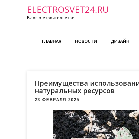
П
ELECTROSVET24.RU
р
Блог о строительстве
о
м
о
ГЛАВНАЯ
НОВОСТИ
ДИЗАЙН
т
а
т
ь
к
Преимущества использовани
с
натуральных ресурсов
о
23 ФЕВРАЛЯ 2025
д
е
р
ж
и