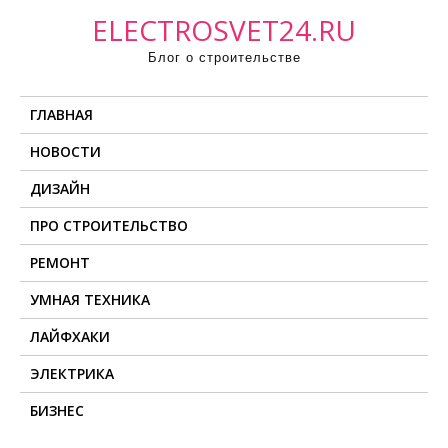
П
ELECTROSVET24.RU
р
Блог о строительстве
о
м
ГЛАВНАЯ
о
т
НОВОСТИ
а
ДИЗАЙН
т
ь
ПРО СТРОИТЕЛЬСТВО
к
РЕМОНТ
с
о
УМНАЯ ТЕХНИКА
д
ЛАЙФХАКИ
е
ЭЛЕКТРИКА
р
ж
БИЗНЕС
и