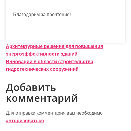
Благодарим за прочтение!
Н
Архитектурные решения для повышения
энергоэффективности зданий
а
Инновации в области строительства
в
гидротехнических сооружений
и
Добавить
г
комментарий
а
ц
Для отправки комментария вам необходимо
и
авторизоваться
.