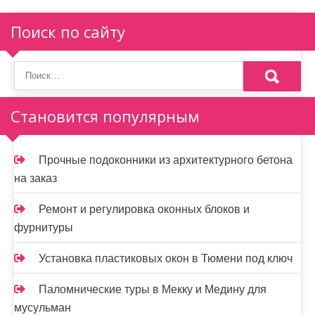
я
п
Поиск по сайту
о
з
а
Становится популярным
п
и
Прочные подоконники из архитектурного бетона
на заказ
с
я
Ремонт и регулировка оконных блоков и
фурнитуры
м
Установка пластиковых окон в Тюмени под ключ
Паломнические туры в Мекку и Медину для
мусульман