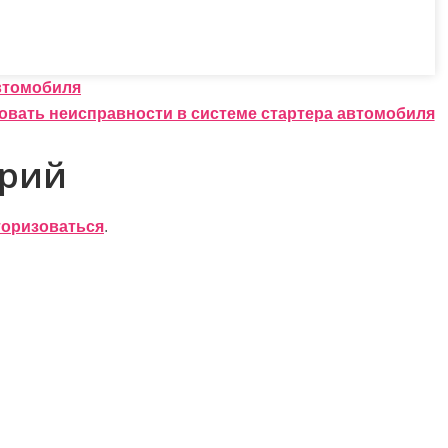
втомобиля
овать неисправности в системе стартера автомобиля
арий
торизоваться
.