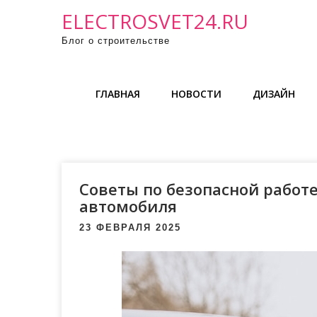
П
ELECTROSVET24.RU
р
Блог о строительстве
о
м
о
ГЛАВНАЯ
НОВОСТИ
ДИЗАЙН
т
а
т
ь
к
Советы по безопасной работ
с
автомобиля
о
23 ФЕВРАЛЯ 2025
д
е
р
ж
и