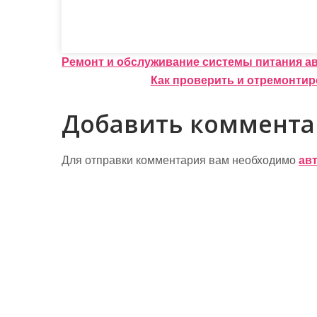
Н
Ремонт и обслуживание системы питания а
Как проверить и отремонтир
а
в
Добавить коммент
и
г
Для отправки комментария вам необходимо
ав
а
ц
и
я
п