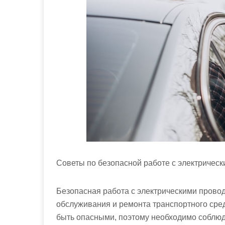
м
о
м
у
Советы по безопасной работе с электричес
Безопасная работа с электрическими прово
обслуживания и ремонта транспортного сред
быть опасными, поэтому необходимо соблю