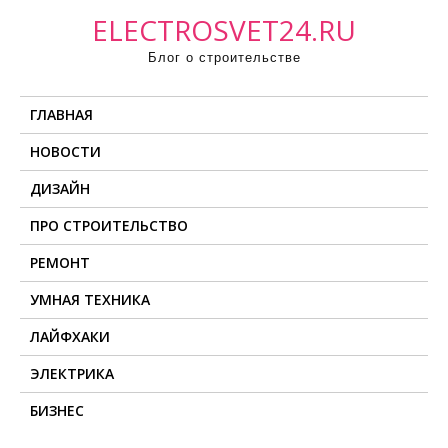
П
ELECTROSVET24.RU
р
Блог о строительстве
о
м
ГЛАВНАЯ
о
т
НОВОСТИ
а
ДИЗАЙН
т
ь
ПРО СТРОИТЕЛЬСТВО
к
РЕМОНТ
с
о
УМНАЯ ТЕХНИКА
д
ЛАЙФХАКИ
е
ЭЛЕКТРИКА
р
ж
БИЗНЕС
и