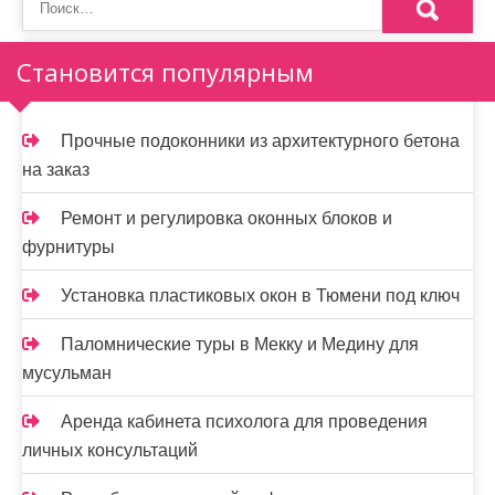
з
а
Становится популярным
п
и
Прочные подоконники из архитектурного бетона
на заказ
с
я
Ремонт и регулировка оконных блоков и
фурнитуры
м
Установка пластиковых окон в Тюмени под ключ
Паломнические туры в Мекку и Медину для
мусульман
Аренда кабинета психолога для проведения
личных консультаций