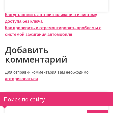
Н
Как установить автосигнализацию и систему
доступа без ключа
а
Как проверить и отремонтировать проблемы с
в
системой зажигания автомобиля
и
Добавить
г
комментарий
а
ц
Для отправки комментария вам необходимо
и
авторизоваться
.
я
п
Поиск по сайту
о