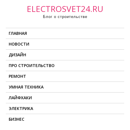
П
ELECTROSVET24.RU
р
Блог о строительстве
о
м
ГЛАВНАЯ
о
т
НОВОСТИ
а
ДИЗАЙН
т
ь
ПРО СТРОИТЕЛЬСТВО
к
РЕМОНТ
с
о
УМНАЯ ТЕХНИКА
д
ЛАЙФХАКИ
е
ЭЛЕКТРИКА
р
ж
БИЗНЕС
и