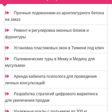
а
п
Прочные подоконники из архитектурного бетона
и
на заказ
с
Ремонт и регулировка оконных блоков и
я
фурнитуры
м
Установка пластиковых окон в Тюмени под ключ
Паломнические туры в Мекку и Медину для
мусульман
Аренда кабинета психолога для проведения
личных консультаций
Разработка стратегий цифрового маркетинга
для увеличения продаж
Надежные рохлы с подъемом до 300 кг