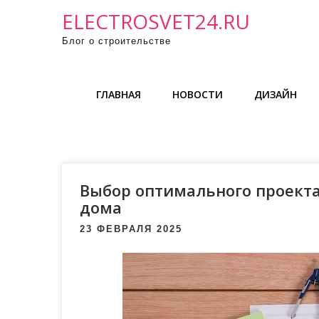
П
ELECTROSVET24.RU
р
Блог о строительстве
о
м
о
ГЛАВНАЯ
НОВОСТИ
ДИЗАЙН
т
а
т
ь
к
Выбор оптимального проекта
с
дома
о
23 ФЕВРАЛЯ 2025
д
е
р
ж
и