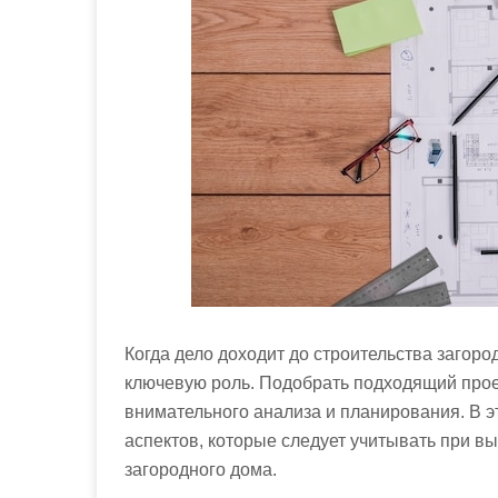
м
о
м
у
Когда дело доходит до строительства загоро
ключевую роль. Подобрать подходящий прое
внимательного анализа и планирования. В э
аспектов, которые следует учитывать при в
загородного дома.