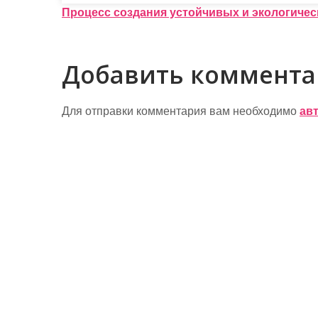
Н
Процесс создания устойчивых и экологиче
а
в
Добавить коммент
и
г
Для отправки комментария вам необходимо
ав
а
ц
и
я
п
о
з